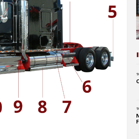
1
C
1
N