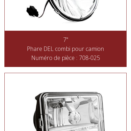
7"
Phare DEL combi pour camion
Numéro de pièce : 708-025