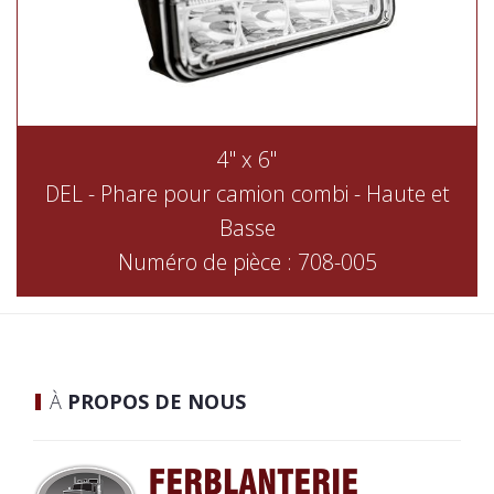
4" x 6"
DEL - Phare pour camion combi - Haute et
Basse
Numéro de pièce : 708-005
À
PROPOS DE NOUS