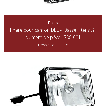
4" x 6"
Phare pour camion DEL - "Basse intensité"
Numéro de pièce : 708-001
Dessin technique