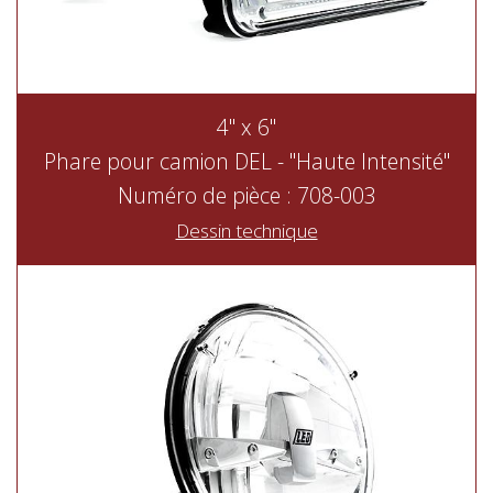
4" x 6"
Phare pour camion DEL - "Haute Intensité"
Numéro de pièce : 708-003
Dessin technique