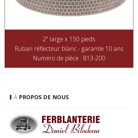
2" large x 150 pieds
Ruban réflecteur blanc - garantie 10 ans
Numéro de pièce : 813-200
À
PROPOS DE NOUS