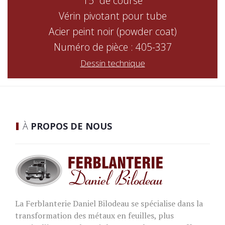
15" de course
Vérin pivotant pour tube
Acier peint noir (powder coat)
Numéro de pièce : 405-337
Dessin technique
À
PROPOS DE NOUS
La Ferblanterie Daniel Bilodeau se spécialise dans la
transformation des métaux en feuilles, plus