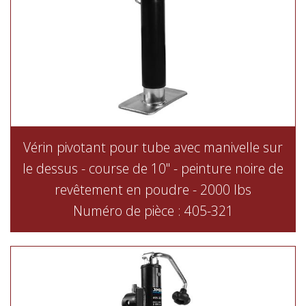
Vérin pivotant pour tube avec manivelle sur
le dessus - course de 10" - peinture noire de
revêtement en poudre - 2000 lbs
Numéro de pièce : 405-321