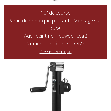
10" de course
Vérin de remorque pivotant - Montage sur
tube
Acier peint noir (powder coat)
Numéro de pièce : 405-325
Dessin technique