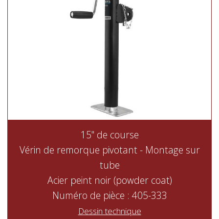
15" de course
Vérin de remorque pivotant - Montage sur
tube
Acier peint noir (powder coat)
Numéro de pièce : 405-333
Dessin technique