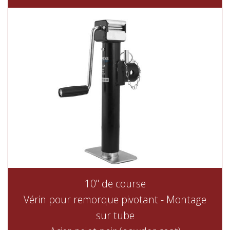
10" de course
Vérin pour remorque pivotant - Montage
sur tube