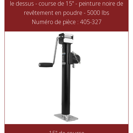
le dessus - course de 15" - peinture noire de
revêtement en poudre - 5000 lbs
Numéro de pièce : 405-327