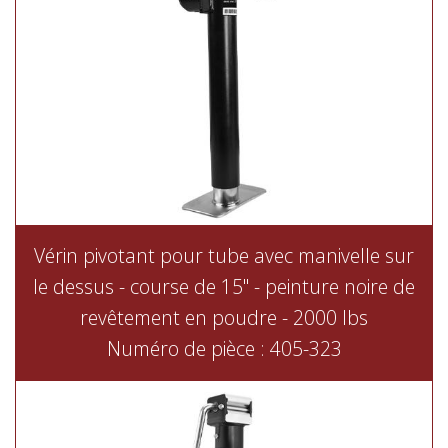
Vérin pivotant pour tube avec manivelle sur
le dessus - course de 15" - peinture noire de
revêtement en poudre - 2000 lbs
Numéro de pièce : 405-323