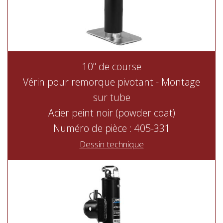
10" de course
Vérin pour remorque pivotant - Montage
sur tube
Acier peint noir (powder coat)
Numéro de pièce : 405-331
Dessin technique