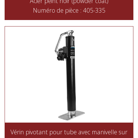
Acier peint noir (powder coat)
Numéro de pièce : 405-335
Vérin pivotant pour tube avec manivelle sur