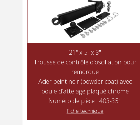
21" x 5" x 3"
Trousse de contrôle d'oscillation pour
remorque
Acier peint noir (powder coat) avec
boule d’attelage plaqué chrome
Numéro de pièce : 403-351
Fiche technique