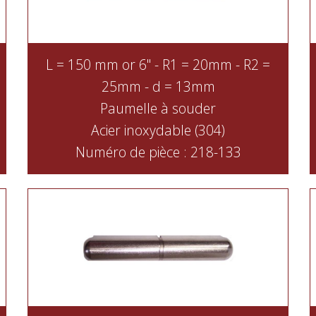
L = 150 mm or 6" - R1 = 20mm - R2 =
25mm - d = 13mm
Paumelle à souder
Acier inoxydable (304)
Numéro de pièce : 218-133