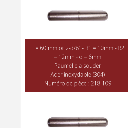
L = 60 mm or 2-3/8" - R1 = 10mm - R2
= 12mm - d = 6mm
Paumelle à souder
Acier inoxydable (304)
Numéro de pièce : 218-109