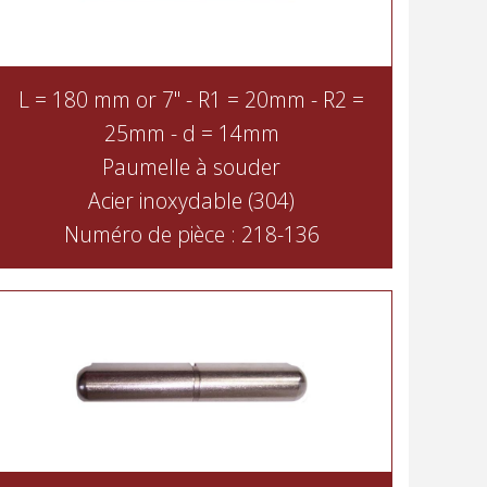
L = 180 mm or 7" - R1 = 20mm - R2 =
25mm - d = 14mm
Paumelle à souder
Acier inoxydable (304)
Numéro de pièce : 218-136