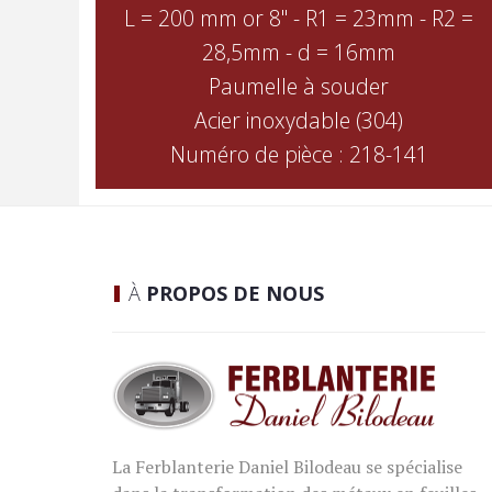
L = 200 mm or 8" - R1 = 23mm - R2 =
28,5mm - d = 16mm
Paumelle à souder
Acier inoxydable (304)
Numéro de pièce : 218-141
À
PROPOS DE NOUS
La Ferblanterie Daniel Bilodeau se spécialise