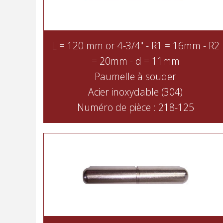
L = 120 mm or 4-3/4" - R1 = 16mm - R2
= 20mm - d = 11mm
Paumelle à souder
Acier inoxydable (304)
Numéro de pièce : 218-125