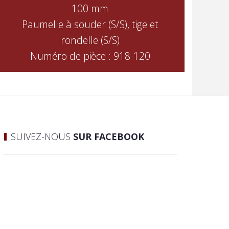
100 mm
Paumelle à souder (S/S), tige et
rondelle (S/S)
Numéro de pièce : 918-120
SUIVEZ-NOUS
SUR FACEBOOK