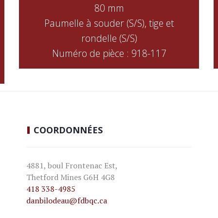
80 mm
Paumelle à souder (S/S), tige et
rondelle (S/S)
Numéro de pièce : 918-117
COORDONNÉES
4881, boul Frontenac Est,
Thetford Mines G6H 4G8
418 338-4985
danbilodeau
@fdbqc.ca