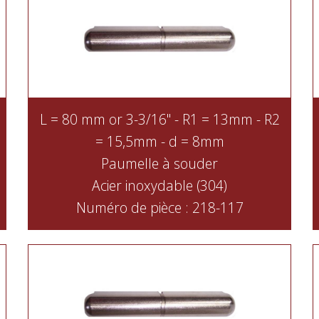
L = 80 mm or 3-3/16" - R1 = 13mm - R2
= 15,5mm - d = 8mm
Paumelle à souder
Acier inoxydable (304)
Numéro de pièce : 218-117