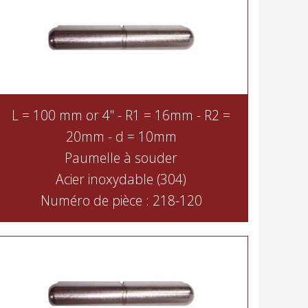
L = 100 mm or 4" - R1 = 16mm - R2 =
20mm - d = 10mm
Paumelle à souder
Acier inoxydable (304)
Numéro de pièce : 218-120