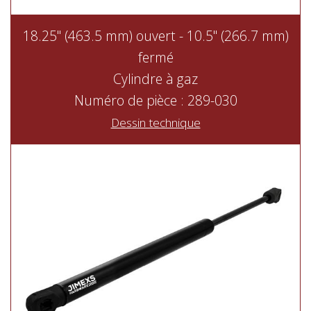
18.25" (463.5 mm) ouvert - 10.5" (266.7 mm)
fermé
Cylindre à gaz
Numéro de pièce : 289-030
Dessin technique