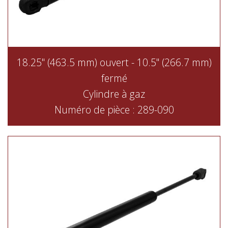
18.25" (463.5 mm) ouvert - 10.5" (266.7 mm)
fermé
Cylindre à gaz
Numéro de pièce : 289-090