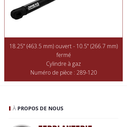
18.25" (463.5 mm) ouvert - 10.5" (266.7 mm)
fermé
Cylindre à gaz
Numéro de pièce : 289-120
À
PROPOS DE NOUS