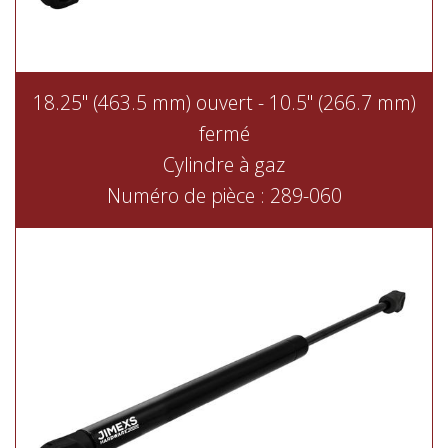
18.25" (463.5 mm) ouvert - 10.5" (266.7 mm)
fermé
Cylindre à gaz
Numéro de pièce : 289-060